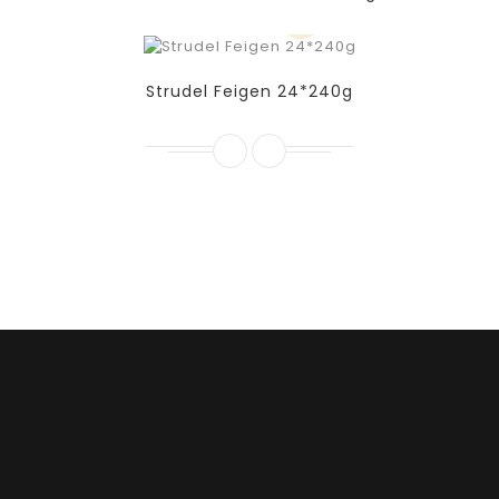
Strudel Feigen 24*240g
Qualitätskontrolle (Aktuell kann bei
uns telefonisch bestellt werden)
Über AM Food