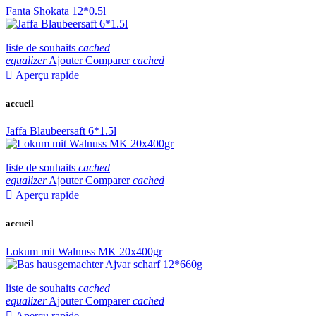
Fanta Shokata 12*0.5l
liste de souhaits
cached
equalizer
Ajouter Comparer
cached

Aperçu rapide
accueil
Jaffa Blaubeersaft 6*1.5l
liste de souhaits
cached
equalizer
Ajouter Comparer
cached

Aperçu rapide
accueil
Lokum mit Walnuss MK 20x400gr
liste de souhaits
cached
equalizer
Ajouter Comparer
cached

Aperçu rapide