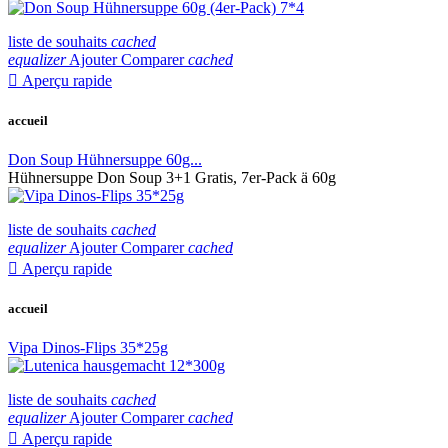
liste de souhaits
cached
equalizer
Ajouter Comparer
cached

Aperçu rapide
accueil
Don Soup Hühnersuppe 60g...
Hühnersuppe Don Soup 3+1 Gratis, 7er-Pack ä 60g
liste de souhaits
cached
equalizer
Ajouter Comparer
cached

Aperçu rapide
accueil
Vipa Dinos-Flips 35*25g
liste de souhaits
cached
equalizer
Ajouter Comparer
cached

Aperçu rapide