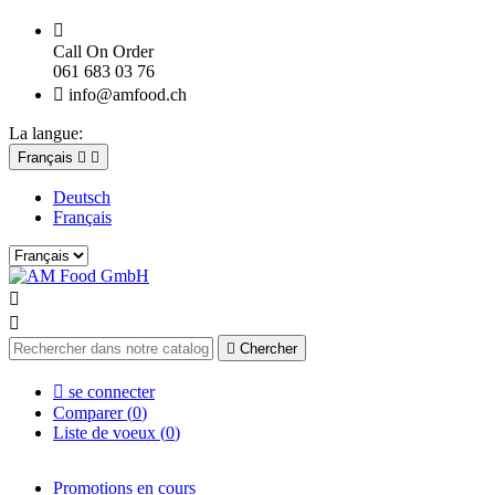

Call On Order
061 683 03 76

info@amfood.ch
La langue:
Français


Deutsch
Français



Chercher

se connecter
Comparer (
0
)
Liste de voeux (
0
)
Promotions en cours