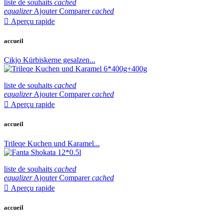
liste de souhaits
cached
equalizer
Ajouter Comparer
cached

Aperçu rapide
accueil
Çikjo Kürbiskerne gesalzen...
liste de souhaits
cached
equalizer
Ajouter Comparer
cached

Aperçu rapide
accueil
Trileqe Kuchen und Karamel...
liste de souhaits
cached
equalizer
Ajouter Comparer
cached

Aperçu rapide
accueil