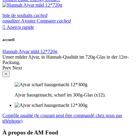
liste de souhaits
cached
equalizer
Ajouter Comparer
cached

Aperçu rapide
accueil
Hannah Ajvar mild 12*720g
Unser milder Ajvar, in Hannah-Qualität im 720g-Glas in der 12er-
Packung.
Prev
Next
×
Ajvar hausgemacht, scharf im 300g-Glas (x12).
Contrôle qualité (le courant peut être commandé chez nous par
téléphone)
À propos de AM Food