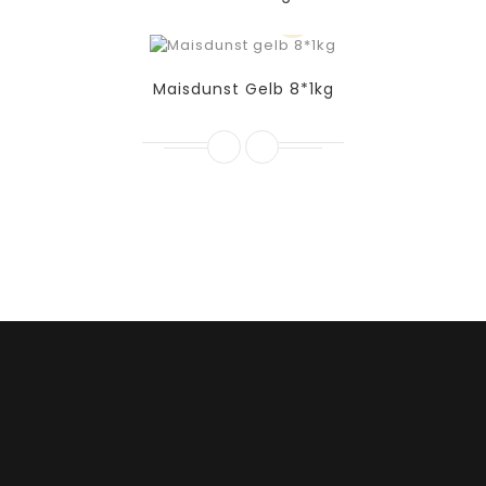
Maisdunst Gelb 8*1kg
Contrôle qualité (le courant peut être
commandé chez nous par téléphone)
À Propos De AM Food