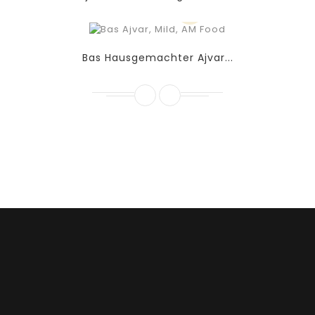
Bas Hausgemachter Ajvar...
Contrôle qualité (le courant peut être
commandé chez nous par téléphone)
À Propos De AM Food