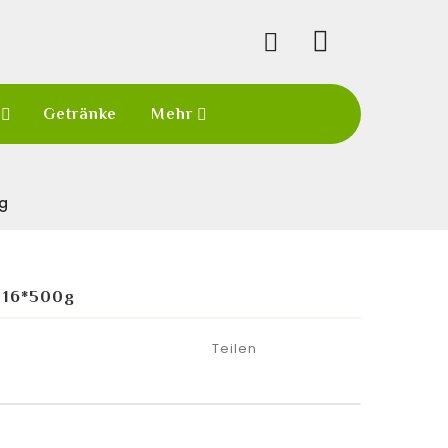

Getränke
Mehr
0g
e 16*500g
Teilen